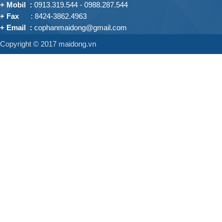
+ Mobil :
0913.319.544 - 0988.287.544
+ Fax
: 8424-3862.4963
+ Email
:
cophanmaidong@gmail.com
+ Nhà máy sản xuất:
Copyright © 2017 maidong.vn
Quốc lộ 3, Thôn Du Nội, Xã Mai Lâm, H. Đông Anh, TP. Hà
Nội